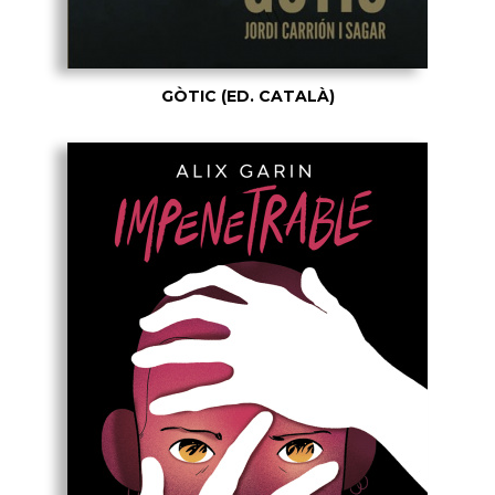
GÒTIC (ED. CATALÀ)