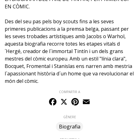
EN CÒMIC.
Des del seu pas pels boy scouts fins a les seves
primeres publicacions a la premsa belga, passant per
les seves trobades artístiques amb Jacobs o Warhol,
aquesta biografia recorre totes les etapes vitals d
´Hergé, creador de l´immortal Tintín i un dels grans
mestres del còmic europeu. Amb un estil "línia clara",
Bocquet, Fromental i Stanislas ens narren amb mestria
l´apassionant història d´un home que va revolucionar el
món del còmic.
COMPARTIR A
Facebook
X
Pinterest
Email
GÈNERE
Biografia