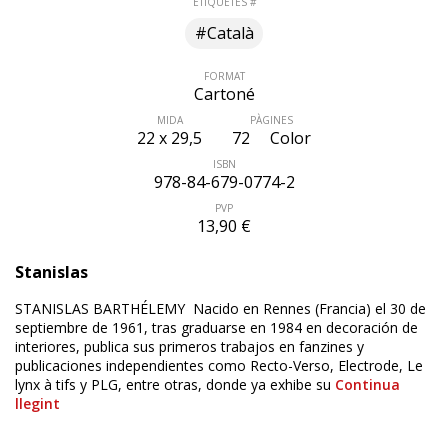
ETIQUETES #
#Català
FORMAT
Cartoné
MIDA
PÀGINES
22 x 29,5
72
Color
ISBN
978-84-679-0774-2
PVP
13,90 €
Stanislas
STANISLAS BARTHÉLEMY Nacido en Rennes (Francia) el 30 de
septiembre de 1961, tras graduarse en 1984 en decoración de
interiores, publica sus primeros trabajos en fanzines y
publicaciones independientes como Recto-Verso, Electrode, Le
lynx à tifs y PLG, entre otras, donde ya exhibe su
Continua
llegint