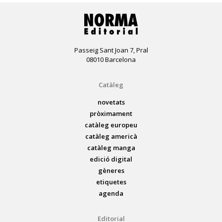
Passeig Sant Joan 7, Pral
08010 Barcelona
Catàleg
novetats
pròximament
catàleg europeu
catàleg americà
catàleg manga
edició digital
gèneres
etiquetes
agenda
Editorial