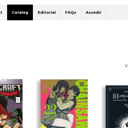
t
Catàleg
Editorial
FAQs
Accedir
V