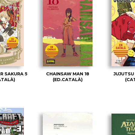
R SAKURA 5
CHAINSAW MAN 18
JUJUTSU 
CATALÀ)
(ED.CATALÀ)
(CA