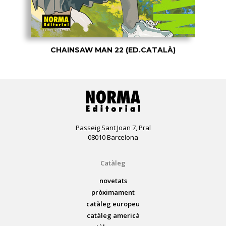
CHAINSAW MAN 22 (ED.CATALÀ)
Passeig Sant Joan 7, Pral
08010 Barcelona
Catàleg
novetats
pròximament
catàleg europeu
catàleg americà