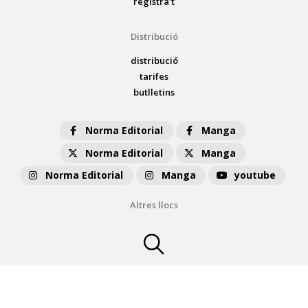
registra't
Distribució
distribució
tarifes
butlletins
Norma Editorial
Manga
Norma Editorial
Manga
Norma Editorial
Manga
youtube
Altres llocs
normaeditorial.cat
normacomics.com
editorialastronave.com
cimoc.com
concursomanga.com