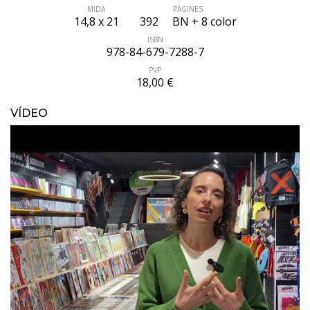
MIDA
PÀGINES
14,8 x 21
392
BN + 8 color
ISBN
978-84-679-7288-7
PVP
18,00 €
VÍDEO