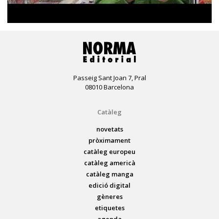
Passeig Sant Joan 7, Pral
08010 Barcelona
Catàleg
novetats
pròximament
catàleg europeu
catàleg americà
catàleg manga
edició digital
gèneres
etiquetes
agenda