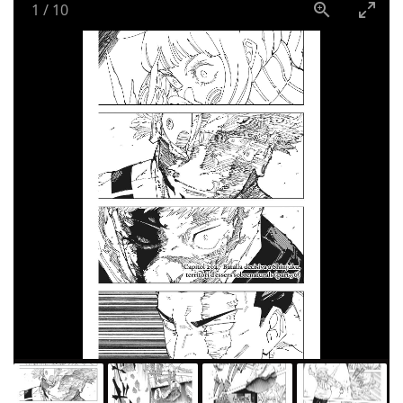
1
/
10