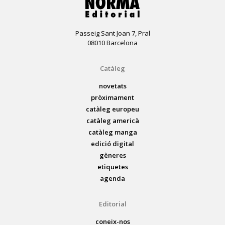
Passeig Sant Joan 7, Pral
08010 Barcelona
Catàleg
novetats
pròximament
catàleg europeu
catàleg americà
catàleg manga
edició digital
gèneres
etiquetes
agenda
Editorial
coneix-nos