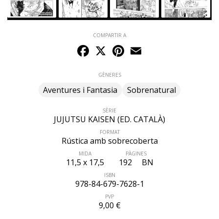
COMPARTIR A
Facebook
X
Pinterest
Email
GÈNERES
Aventures i Fantasia
Sobrenatural
SÈRIE
JUJUTSU KAISEN (ED. CATALÀ)
FORMAT
ÚLTIM NÚMERO PUBLICAT
Rústica amb sobrecoberta
MIDA
PÀGINES
11,5 x 17,5
192
BN
ISBN
978-84-679-7628-1
PVP
9,00 €