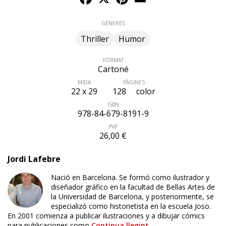
GÈNERES
Thriller
Humor
FORMAT
Cartoné
MIDA
PÀGINES
22 x 29
128
color
ISBN
978-84-679-8191-9
PVP
26,00 €
Jordi Lafebre
Nació en Barcelona. Se formó como ilustrador y
diseñador gráfico en la facultad de Bellas Artes de
la Universidad de Barcelona, y posteriormente, se
especializó como historietista en la escuela Joso.
En 2001 comienza a publicar ilustraciones y a dibujar cómics
para publicaciones como
Continua llegint