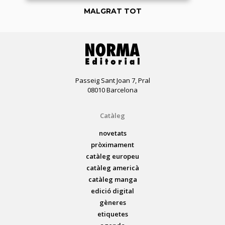
MALGRAT TOT
Passeig Sant Joan 7, Pral
08010 Barcelona
Catàleg
novetats
pròximament
catàleg europeu
catàleg americà
catàleg manga
edició digital
gèneres
etiquetes