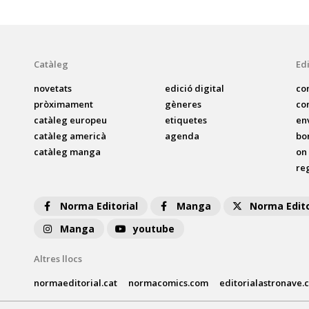
Catàleg
Edi
novetats
edició digital
co
pròximament
gèneres
co
catàleg europeu
etiquetes
en
catàleg americà
agenda
bo
catàleg manga
on
reg
Norma Editorial
Manga
Norma Edito
Manga
youtube
Altres llocs
normaeditorial.cat
normacomics.com
editorialastronave.