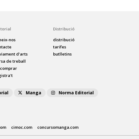
torial
Distribució
neix-nos
distribució
ntacte
tarifes
viament d'arts
butlletins
rsa de treball
 comprar
istra't
rial
Manga
Norma Editorial
com
cimoc.com
concursomanga.com