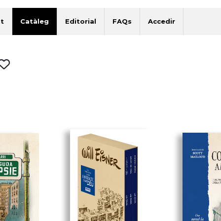
t
Catàleg
Editorial
FAQs
Accedir