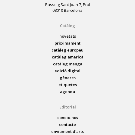
Passeig Sant Joan 7, Pral
08010 Barcelona
Catàleg
novetats
pròximament
catàleg europeu
catàleg americà
catàleg manga
edició digital
gèneres
etiquetes
agenda
Editorial
coneix-nos
contacte
enviament d'arts