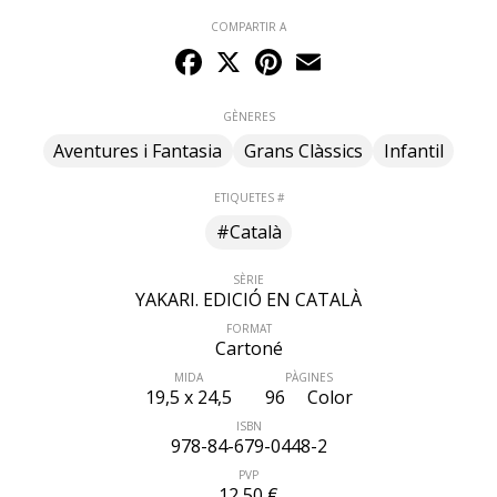
COMPARTIR A
Facebook
X
Pinterest
Email
GÈNERES
Aventures i Fantasia
Grans Clàssics
Infantil
ETIQUETES #
#Català
SÈRIE
YAKARI. EDICIÓ EN CATALÀ
FORMAT
Cartoné
MIDA
PÀGINES
19,5 x 24,5
96
Color
ISBN
978-84-679-0448-2
PVP
12,50 €