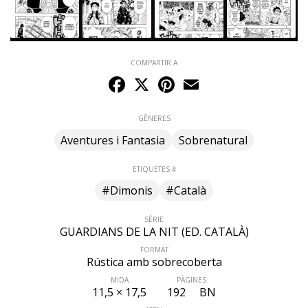
COMPARTIR A
Facebook
X
Pinterest
Email
GÈNERES
Aventures i Fantasia
Sobrenatural
ETIQUETES #
#Dimonis
#Català
SÈRIE
GUARDIANS DE LA NIT (ED. CATALÀ)
FORMAT
Rústica amb sobrecoberta
MIDA
PÀGINES
11,5 × 17,5
192
BN