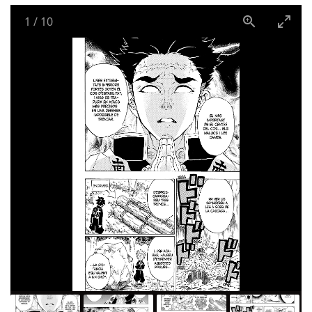
1
/
10