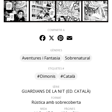
COMPARTIR A
Facebook
X
Pinterest
Email
GÈNERES
Aventures i Fantasia
Sobrenatural
ETIQUETES #
#Dimonis
#Català
SÈRIE
GUARDIANS DE LA NIT (ED. CATALÀ)
FORMAT
Rústica amb sobrecoberta
MIDA
PÀGINES