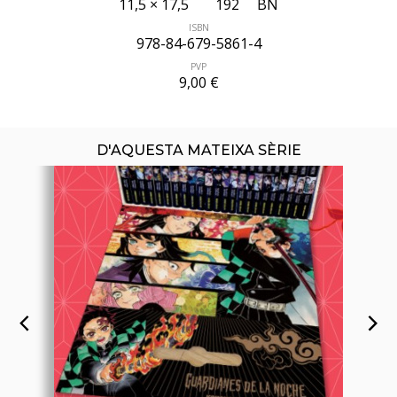
11,5 × 17,5
192
BN
ISBN
978-84-679-5861-4
ÚLTIM NÚMERO PUBLICAT
PVP
9,00 €
D'AQUESTA MATEIXA SÈRIE