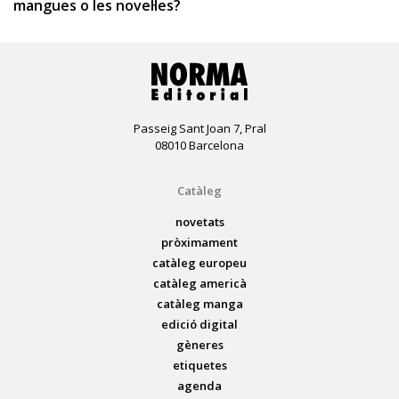
mangues o les novel·les?
Passeig Sant Joan 7, Pral
08010 Barcelona
Catàleg
novetats
pròximament
catàleg europeu
catàleg americà
catàleg manga
edició digital
gèneres
etiquetes
agenda