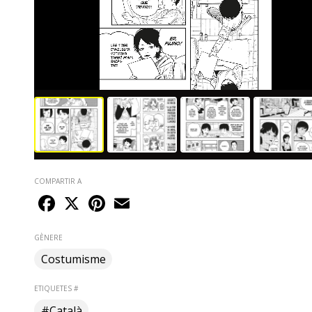
COMPARTIR A
Facebook
X
Pinterest
Email
GÈNERE
Costumisme
ETIQUETES #
#Català