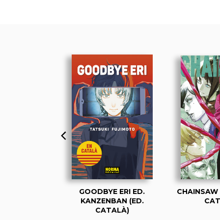
MAN 02 (ED.
GOODBYE ERI ED.
CHAINSAW 
TALÀ)
KANZENBAN (ED.
CAT
CATALÀ)