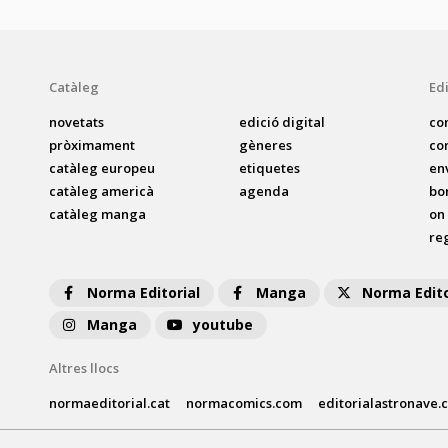
Catàleg
Edi
novetats
edició digital
co
pròximament
gèneres
co
catàleg europeu
etiquetes
en
catàleg americà
agenda
bo
catàleg manga
on
reg
Norma Editorial
Manga
Norma Edito
Manga
youtube
Altres llocs
normaeditorial.cat
normacomics.com
editorialastronave.