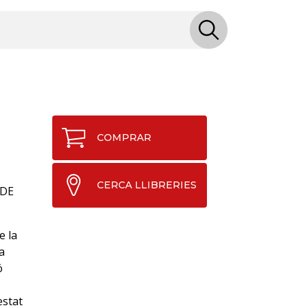
COMPRAR
CERCA LLIBRERIES
 DE
e la
a
ó
estat