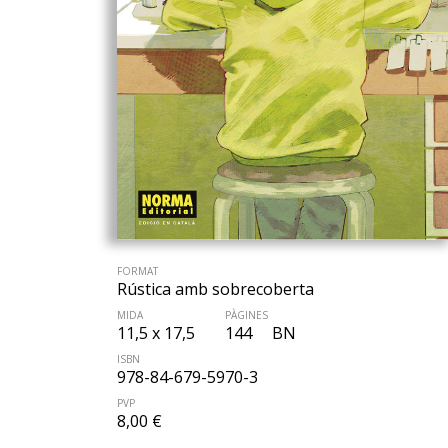
FORMAT
Rústica amb sobrecoberta
MIDA
PÀGINES
11,5 x 17,5
144
BN
ISBN
978-84-679-5970-3
PVP
8,00 €