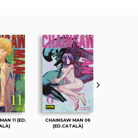
AN 11 (ED.
CHAINSAW MAN 06
CHAINSAW M
ALÀ)
(ED.CATALÀ)
CATA