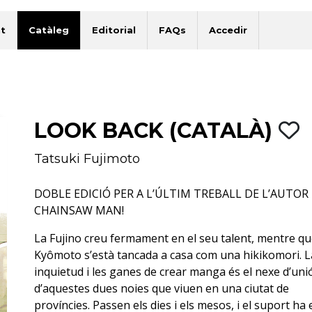
t
Catàleg
Editorial
FAQs
Accedir
LOOK BACK (CATALÀ)
Tatsuki Fujimoto
DOBLE EDICIÓ PER A L’ÚLTIM TREBALL DE L’AUTOR
CHAINSAW MAN!
La Fujino creu fermament en el seu talent, mentre qu
Kyômoto s’està tancada a casa com una hikikomori. L
inquietud i les ganes de crear manga és el nexe d’uni
d’aquestes dues noies que viuen en una ciutat de
províncies. Passen els dies i els mesos, i el suport ha 