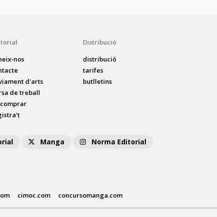
torial
Distribució
neix-nos
distribució
ntacte
tarifes
viament d'arts
butlletins
rsa de treball
 comprar
istra't
rial
Manga
Norma Editorial
com
cimoc.com
concursomanga.com