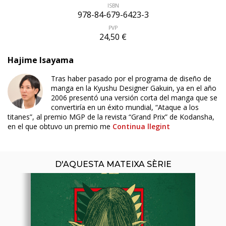
ISBN
978-84-679-6423-3
PVP
24,50 €
Hajime Isayama
Tras haber pasado por el programa de diseño de
ÚLTIM NÚMERO PUBLICAT
manga en la Kyushu Designer Gakuin, ya en el año
2006 presentó una versión corta del manga que se
convertiría en un éxito mundial, “Ataque a los
titanes”, al premio MGP de la revista “Grand Prix” de Kodansha,
en el que obtuvo un premio me
Continua llegint
D'AQUESTA MATEIXA SÈRIE