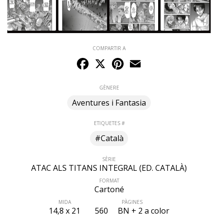
COMPARTIR A
Facebook
X
Pinterest
Email
GÈNERE
Aventures i Fantasia
ETIQUETES #
#Català
SÈRIE
ATAC ALS TITANS INTEGRAL (ED. CATALÀ)
FORMAT
Cartoné
MIDA
PÀGINES
14,8 x 21
560
BN + 2 a color