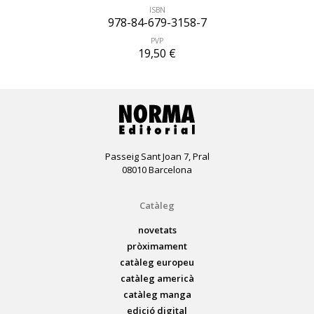
ISBN
978-84-679-3158-7
PVP
19,50 €
Passeig Sant Joan 7, Pral
08010 Barcelona
Catàleg
novetats
pròximament
catàleg europeu
catàleg americà
catàleg manga
edició digital