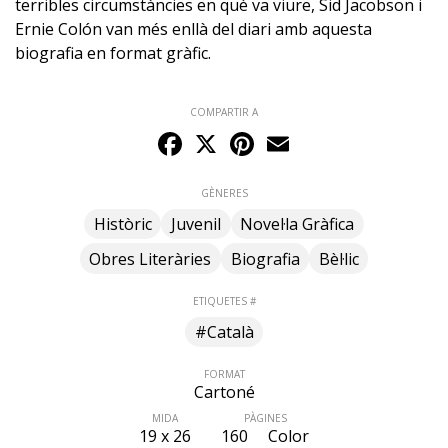
terribles circumstàncies en què va viure, Sid Jacobson i
Ernie Colón van més enllà del diari amb aquesta
biografia en format gràfic.
COMPARTIR A
Facebook
X
Pinterest
Email
GÈNERES
Històric
Juvenil
Novel·la Gràfica
Obres Literàries
Biografia
Bèl·lic
ETIQUETES #
#Català
FORMAT
Cartoné
MIDA
PÀGINES
19 x 26
160
Color