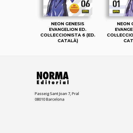
GENESIS
NEON GENESIS
NEON 
LION ED.
EVANGELION ED.
EVANGE
NISTA 5 (ED.
COL·LECCIONISTA 6 (ED.
COL·LECCIO
TALÀ)
CATALÀ)
CAT
Passeig Sant Joan 7, Pral
08010 Barcelona