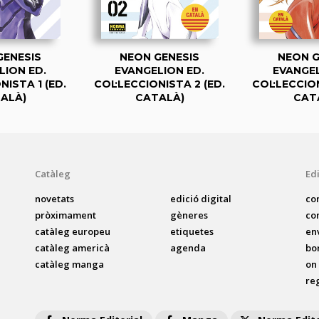
GENESIS
NEON GENESIS
NEON G
LION ED.
EVANGELION ED.
EVANGEL
NISTA 1 (ED.
COL·LECCIONISTA 2 (ED.
COL·LECCION
ALÀ)
CATALÀ)
CAT
Catàleg
Edi
novetats
edició digital
co
pròximament
gèneres
co
catàleg europeu
etiquetes
en
catàleg americà
agenda
bo
catàleg manga
on
reg