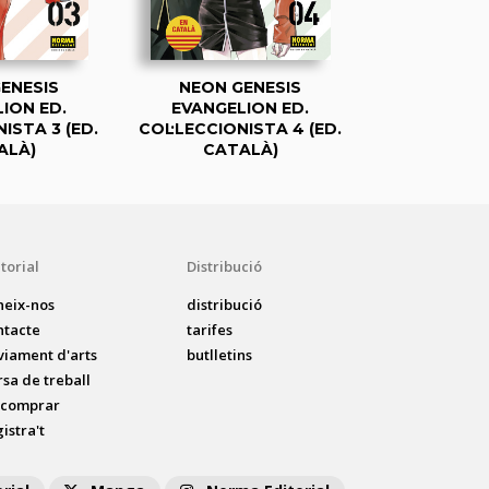
ENESIS
NEON GENESIS
NEON G
ION ED.
EVANGELION ED.
EVANGEL
ISTA 3 (ED.
COL·LECCIONISTA 4 (ED.
COL·LECCION
ALÀ)
CATALÀ)
CATA
torial
Distribució
neix-nos
distribució
ntacte
tarifes
viament d'arts
butlletins
rsa de treball
 comprar
istra't