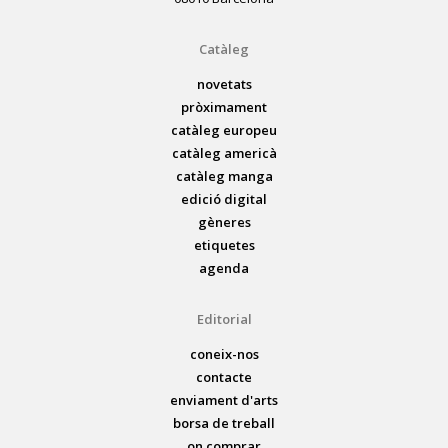
Catàleg
novetats
pròximament
catàleg europeu
catàleg americà
catàleg manga
edició digital
gèneres
etiquetes
agenda
Editorial
coneix-nos
contacte
enviament d'arts
borsa de treball
on comprar