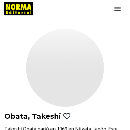
Obata, Takeshi
Takeshi Obata nació en 1969 en Niigata, Japón. Este