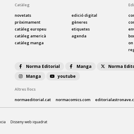
Catàleg
Edi
novetats
edició digital
co
pròximament
gèneres
co
catàleg europeu
etiquetes
en
catàleg americà
agenda
bo
catàleg manga
on
reg
Norma Editorial
Manga
Norma Edito
Manga
youtube
Altres llocs
normaeditorial.cat
normacomics.com
editorialastronave.
ncia
Disseny web iquadrat