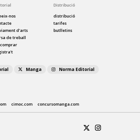
torial
Distribució
neix-nos
distribució
ntacte
tarifes
viament d'arts
butlletins
rsa de treball
 comprar
istra't
rial
Manga
Norma Editorial
com
cimoc.com
concursomanga.com
Twitter
Instagram