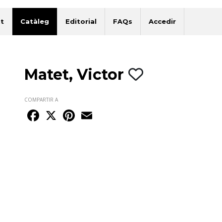
t
Catàleg
Editorial
FAQs
Accedir
Matet, Victor
COMPARTIR A
Facebook
X
Pinterest
Email