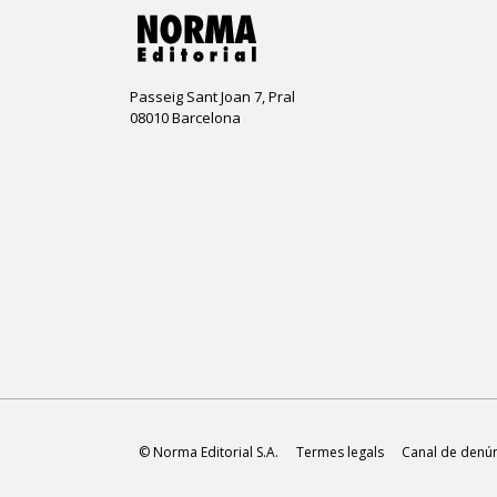
Passeig Sant Joan 7, Pral
08010 Barcelona
© Norma Editorial S.A.
Termes legals
Canal de denú