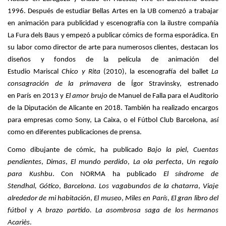
1996. Después de estudiar Bellas Artes en la UB comenzó a trabajar
en animación para publicidad y escenografía con la ilustre compañía
La Fura dels Baus y empezó a publicar cómics de forma esporádica. En
su labor como director de arte para numerosos clientes, destacan los
diseños y fondos de la película de animación del
Estudio Mariscal
Chico y Rita
(2010), la escenografía del ballet
La
consagración de la primavera
de Ígor Stravinsky, estrenado
en París en 2013 y
El amor brujo
de Manuel de Falla para el Auditorio
de la Diputación de Alicante en 2018. También ha realizado encargos
para empresas como Sony, La Caixa, o el Fútbol Club Barcelona, así
como en diferentes publicaciones de prensa.
Como dibujante de cómic, ha publicado
Bajo la piel
,
Cuentas
pendientes
,
Dimas
,
El mundo perdido
,
La ola perfecta
,
Un regalo
para Kushbu
. Con NORMA ha publicado
El síndrome de
Stendhal,
Gótico
,
Barcelona. Los vagabundos de la chatarra
,
Viaje
alrededor de mi habitación
,
El museo
,
Miles en París
,
El gran libro del
fútbol
y
A brazo partido. La asombrosa saga de los hermanos
Acariès
.