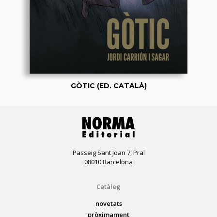
GÒTIC (ED. CATALÀ)
Passeig Sant Joan 7, Pral
08010 Barcelona
Catàleg
novetats
pròximament