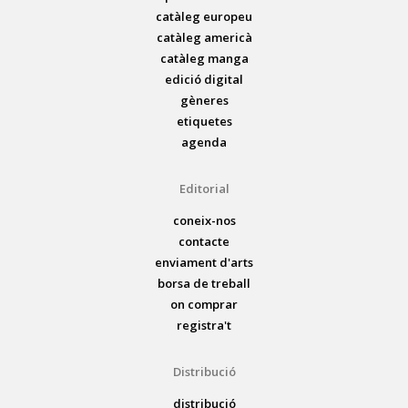
catàleg europeu
catàleg americà
catàleg manga
edició digital
gèneres
etiquetes
agenda
Editorial
coneix-nos
contacte
enviament d'arts
borsa de treball
on comprar
registra't
Distribució
distribució